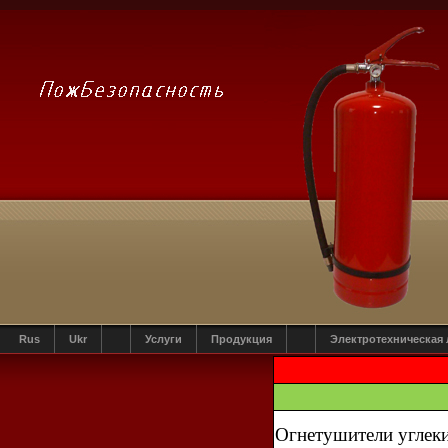
Rus
Ukr
Услуги
Продукция
Электротехническая
Огнетушители углек