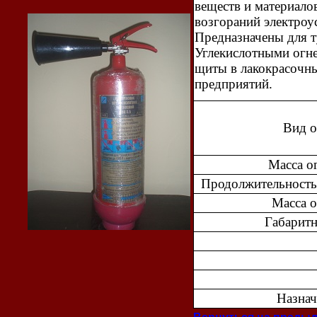
веществ и материало
возгораний электроу
Предназначены для т
Углекислотными огн
щиты в лакокрасочны
предприятий.
Вид о
Масса о
Продолжительность
Масса о
Габаритн
Назнач