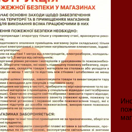
Инс
пож
маг