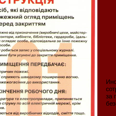
Инс
сот
за 
без