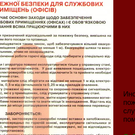
Инс
пож
сл
по