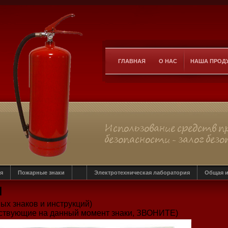
ГЛАВНАЯ
О НАС
НАША ПРОД
я
Пожарные знаки
Электротехническая лаборатория
Общая и
и
х знаков и инструкций)
ществующие на данный момент знаки, ЗВОНИТЕ)