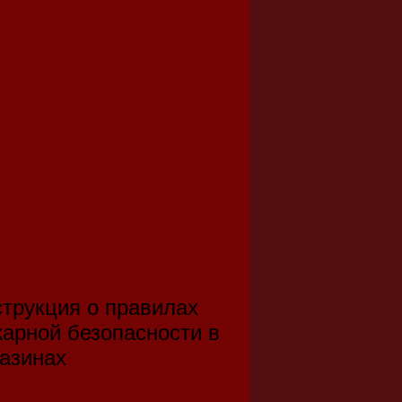
трукция о правилах
арной безопасности в
азинах