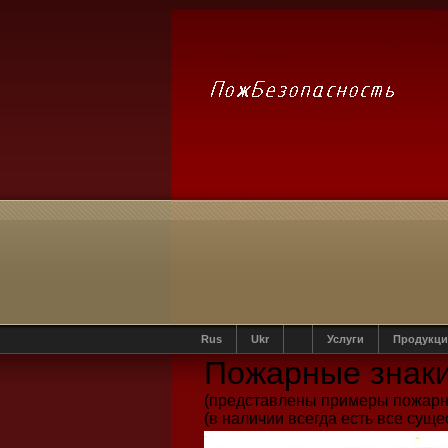
Rus
Ukr
Услуги
Продукци
Пожарные знак
(представлены примеры пожарны
(в наличии всегда есть все су