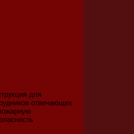
трукция для
рудников отвечающих
пожарную
опасность