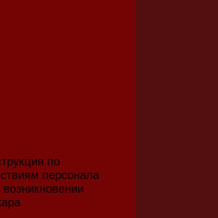
трукция по
ствиям персонала
 возникновении
жара