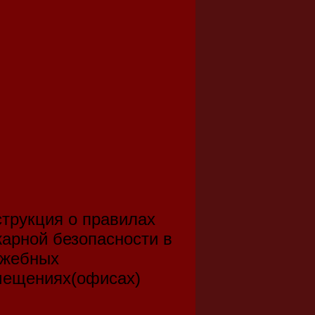
трукция о правилах
арной безопасности в
ужебных
мещениях(офисах)